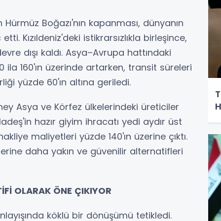
an Hürmüz Boğazı'nın kapanması, dünyanın
etti. Kızıldeniz'deki istikrarsızlıkla birleşince,
devre dışı kaldı. Asya–Avrupa hattındaki
ila 160'ın üzerinde artarken, transit süreleri
liği yüzde 60'ın altına geriledi.
T
H
ey Asya ve Körfez ülkelerindeki üreticiler
ladeş'in hazır giyim ihracatı yedi aydır üst
kliye maliyetleri yüzde 140'ın üzerine çıktı.
ilerine daha yakın ve güvenilir alternatifleri
İFİ OLARAK ÖNE ÇIKIYOR
 anlayışında köklü bir dönüşümü tetikledi.