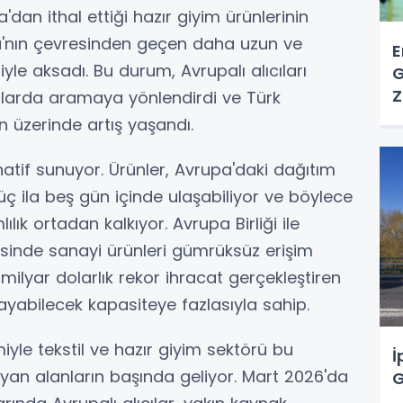
dan ithal ettiği hazır giyim ürünlerinin
ika'nın çevresinden geçen daha uzun ve
E
yle aksadı. Bu durum, Avrupalı alıcıları
G
Z
yalarda aramaya yönlendirdi ve Türk
n üzerinde artış yaşandı.
atif sunuyor. Ürünler, Avrupa'daki dağıtım
üç ila beş gün içinde ulaşabiliyor ve böylece
ılık ortadan kalkıyor. Avrupa Birliği ile
esinde sanayi ürünleri gümrüksüz erişim
milyar dolarlık rekor ihracat gerçekleştiren
layabilecek kapasiteye fazlasıyla sahip.
yle tekstil ve hazır giyim sektörü bu
İ
an alanların başında geliyor. Mart 2026'da
G