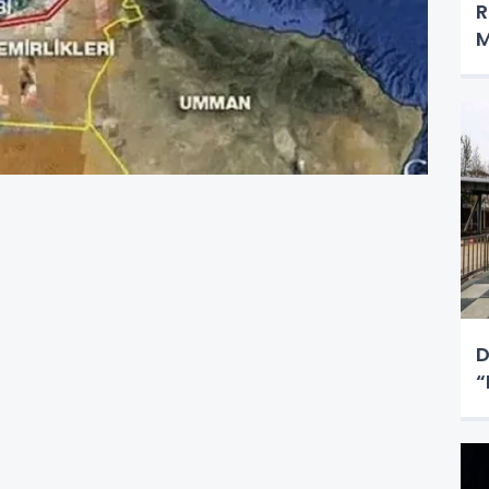
R
M
D
“