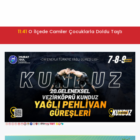
11:41
O İlçede Camiler Çocuklarla Doldu Taştı