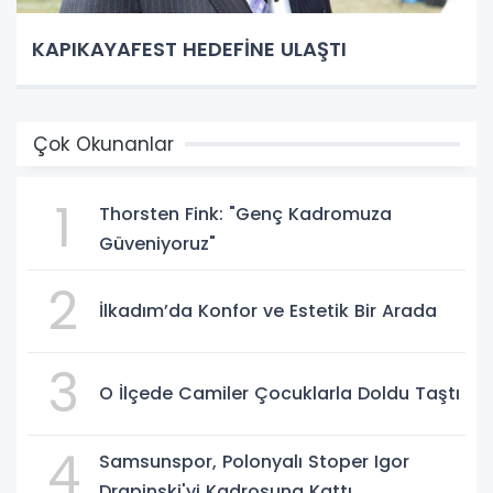
KAPIKAYAFEST HEDEFİNE ULAŞTI
Çok Okunanlar
1
Thorsten Fink: "Genç Kadromuza
Güveniyoruz"
2
İlkadım’da Konfor ve Estetik Bir Arada
3
O İlçede Camiler Çocuklarla Doldu Taştı
4
Samsunspor, Polonyalı Stoper Igor
Drapinski'yi Kadrosuna Kattı