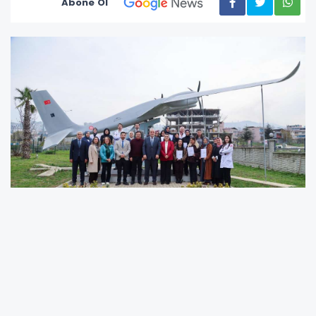
Abone Ol
Canik Belediyesi, 'Bilim ve Teknolojide Öncü
Şehir Canik' sloganıyla vatandaşları yaş
gruplarına göre bilim, teknoloji ve yenilikçi