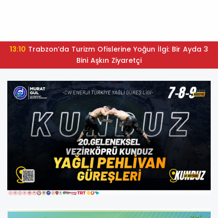
13:10
Trabzon’da Turizm Ofislerine Yoğun İlgi: Bir Ayda 3
Bini Aşkın Ziyaretçi