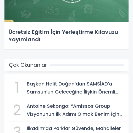
Ücretsiz Eğitim İçin Yerleştirme Kılavuzu
Yayımlandı
Çok Okunanlar
1
Başkan Halit Doğan’dan SAMSİAD’a
Samsun’un Geleceğine İlişkin Önemli
Müjdeler
2
Antoine Sekongo: “Amissos Group
Vizyonunun İlk Adımı Olmak Benim İçin
Çok Özel”
3
İlkadım’da Parklar Güvende, Mahalleler