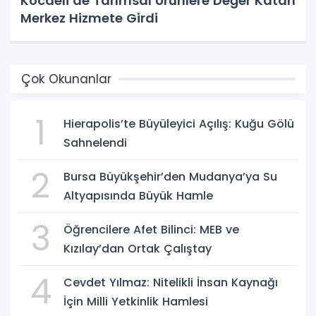
Kocaeli’de Tarımsal Ürünlere Değer Katan
Merkez Hizmete Girdi
Çok Okunanlar
1
Hierapolis’te Büyüleyici Açılış: Kuğu Gölü
Sahnelendi
2
Bursa Büyükşehir’den Mudanya’ya Su
Altyapısında Büyük Hamle
3
Öğrencilere Afet Bilinci: MEB ve
Kızılay’dan Ortak Çalıştay
4
Cevdet Yılmaz: Nitelikli İnsan Kaynağı
İçin Milli Yetkinlik Hamlesi