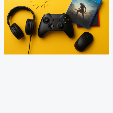
2025 yılının Ağustos ayında oyun satışlarında
büyük bir yükseliş gerçekleşti. Temmuz 2025'e
göre yüzde 13, Ağustos 2024'e göre ise yüzde
17 oranında artış yaşandı.
EN ÇOK OYUN İÇİ SATIŞ YAPILAN 10 OYUN