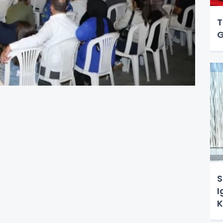
T
G
S
I
K