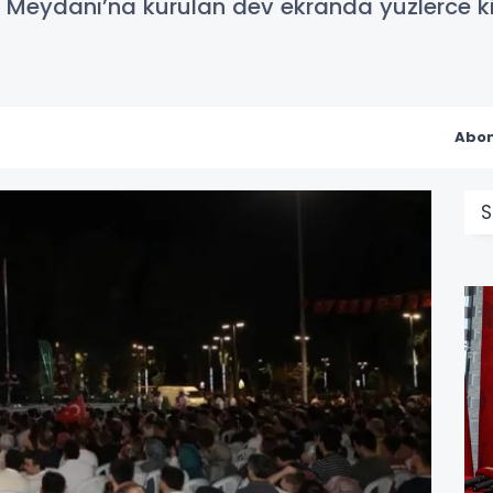
 Meydanı’na kurulan dev ekranda yüzlerce kişi
Abon
S