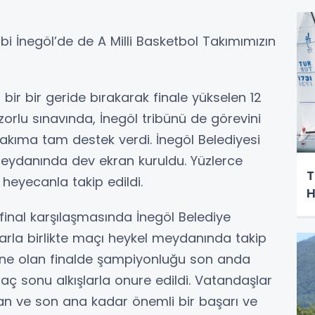
i İnegöl’de de A Milli Basketbol Takımımızın
ir bir geride bırakarak finale yükselen 12
rlu sınavında, İnegöl tribünü de görevini
i takıma tam destek verdi. İnegöl Belediyesi
meydanında dev ekran kuruldu. Yüzlerce
T
, heyecanla takip edildi.
H
final karşılaşmasında İnegöl Belediye
rla birlikte maçı heykel meydanında takip
hne olan finalde şampiyonluğu son anda
maç sonu alkışlarla onure edildi. Vatandaşlar
tan ve son ana kadar önemli bir başarı ve