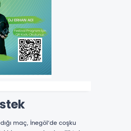
stek
adığı maç, İnegöl’de coşku