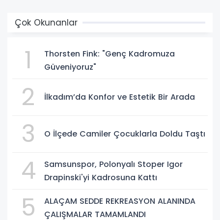
Çok Okunanlar
1
Thorsten Fink: "Genç Kadromuza
Güveniyoruz"
2
İlkadım’da Konfor ve Estetik Bir Arada
3
O İlçede Camiler Çocuklarla Doldu Taştı
4
Samsunspor, Polonyalı Stoper Igor
Drapinski'yi Kadrosuna Kattı
5
ALAÇAM SEDDE REKREASYON ALANINDA
ÇALIŞMALAR TAMAMLANDI