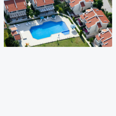
Kültür ve Turizm Bakanlığı, 28 Aralık 2023’te
yayımlanan “Konutların Turizm Amaçlı
Kiralanması Faaliyetlerinin Düzenlenmesine
İlişkin Yönetmelik”te değişikliğe gitti.
Resmi Gazete'nin bugünkü sayısında
yayımlanan yeni yönetmelikle aynı kişi adına