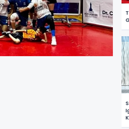
T
G
S
I
K