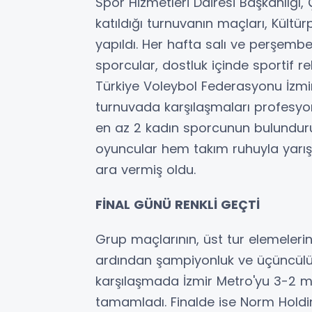
Spor Hizmetleri Dairesi Başkanlığı,
katıldığı turnuvanın maçları, Kültü
yapıldı. Her hafta salı ve perşemb
sporcular, dostluk içinde sportif r
Türkiye Voleybol Federasyonu İzmir İ
turnuvada karşılaşmaları profesyo
en az 2 kadın sporcunun bulundur
oyuncular hem takım ruhuyla yarışt
ara vermiş oldu.
FİNAL GÜNÜ RENKLİ GEÇTİ
Grup maçlarının, üst tur elemeleri
ardından şampiyonluk ve üçüncülük
karşılaşmada İzmir Metro'yu 3-2 
tamamladı. Finalde ise Norm Holding