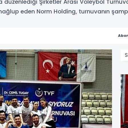
düzenlediği Şirketler Arası Voleybol Turnuvas
 mağlup eden Norm Holding, turnuvanın şamp
Abon
S