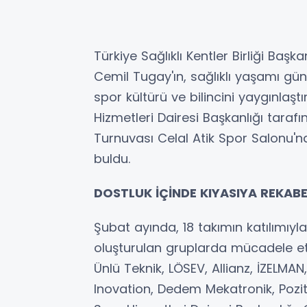
Türkiye Sağlıklı Kentler Birliği Başk
Cemil Tugay'ın, sağlıklı yaşamı gün
spor kültürü ve bilincini yaygınla
Hizmetleri Dairesi Başkanlığı taraf
Turnuvası Celal Atik Spor Salonu'nd
buldu.
DOSTLUK İÇİNDE KIYASIYA REKAB
Şubat ayında, 18 takımın katılımıyl
oluşturulan gruplarda mücadele ett
Ünlü Teknik, LÖSEV, Allianz, İZELMA
Inovation, Dedem Mekatronik, Pozitif