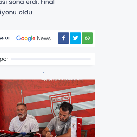
ı sona erdi. Final
iyonu oldu.
e Ol
por