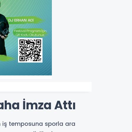
Daha İmza Attı
un iş temposuna sporla ara