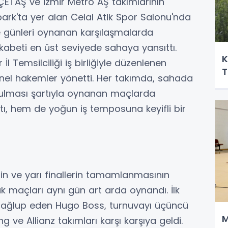
 ÇETAŞ ve İzmir Metro AŞ takımlarının
rpark'ta yer alan Celal Atik Spor Salonu'nda
e günleri oynanan karşılaşmalarda
ekabeti en üst seviyede sahaya yansıttı.
K
l Temsilciliği iş birliğiyle düzenlenen
T
nel hakemler yönetti. Her takımda, sahada
ulması şartıyla oynanan maçlarda
ı, hem de yoğun iş temposuna keyifli bir
nin ve yarı finallerin tamamlanmasının
 maçları aynı gün art arda oynandı. İlk
mağlup eden Hugo Boss, turnuvayı üçüncü
M
 ve Allianz takımları karşı karşıya geldi.