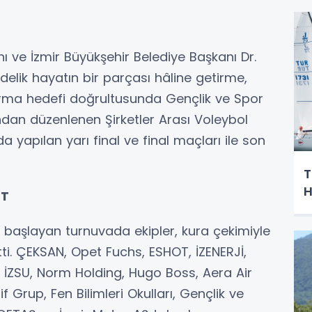
anı ve İzmir Büyükşehir Belediye Başkanı Dr.
delik hayatın bir parçası hâline getirme,
ştırma hedefi doğrultusunda Gençlik ve Spor
ından düzenlenen Şirketler Arası Voleybol
a yapılan yarı final ve final maçları ile son
T
H
ET
a başlayan turnuvada ekipler, kura çekimiyle
i. ÇEKSAN, Opet Fuchs, ESHOT, İZENERJİ,
N, İZSU, Norm Holding, Hugo Boss, Aera Air
 Grup, Fen Bilimleri Okulları, Gençlik ve