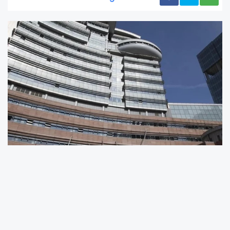
Ankara 42. Asliye Hukuk Mahkemesi’nde,
CHP’nin 4-5 Kasım 2023’teki 38. Olağan
Kurultayı’na yönelik şaibe iddialarıyla açılan