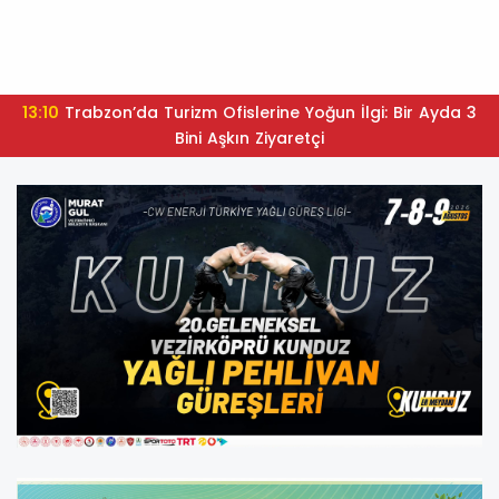
13:10
Trabzon’da Turizm Ofislerine Yoğun İlgi: Bir Ayda 3
Bini Aşkın Ziyaretçi