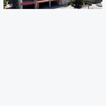
Konya’da Eğitim Yatırımı Sürüyor: Talha
Bayrakçı Akademisi Yükseliyor
Ağrı Eğitim ve Araştırma Hastanesi’nde