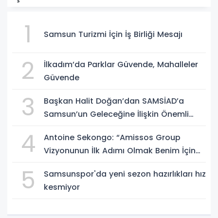
1
Samsun Turizmi İçin İş Birliği Mesajı
2
İlkadım’da Parklar Güvende, Mahalleler
Güvende
3
Başkan Halit Doğan’dan SAMSİAD’a
Samsun’un Geleceğine İlişkin Önemli
Müjdeler
4
Antoine Sekongo: “Amissos Group
Vizyonunun İlk Adımı Olmak Benim İçin
Çok Özel”
5
Samsunspor'da yeni sezon hazırlıkları hız
kesmiyor