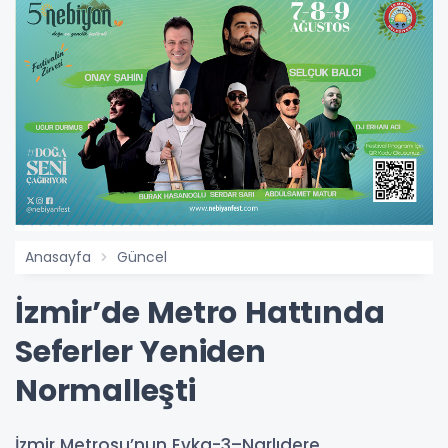
Anasayfa
Güncel
İzmir’de Metro Hattında
Seferler Yeniden
Normalleşti
İzmir Metrosu’nun Evka-3–Narlıdere