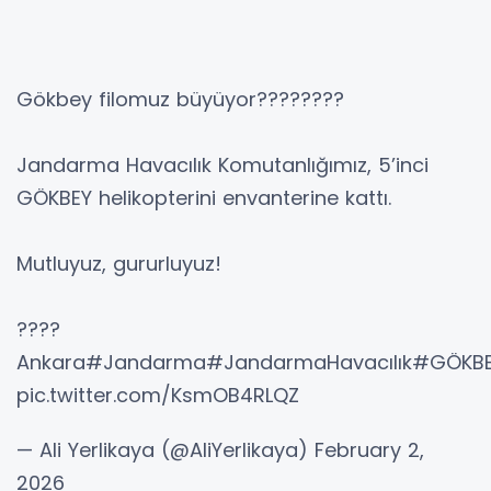
Gökbey filomuz büyüyor????????
Jandarma Havacılık Komutanlığımız, 5’inci
GÖKBEY helikopterini envanterine kattı.
Mutluyuz, gururluyuz!
????
Ankara#Jandarma#JandarmaHavacılık#GÖKBEY#
pic.twitter.com/KsmOB4RLQZ
— Ali Yerlikaya (@AliYerlikaya) February 2,
2026