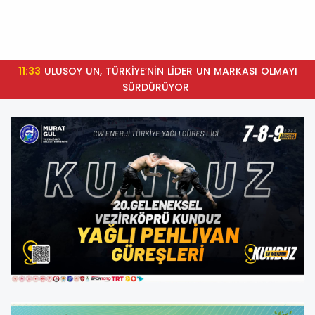
11:33
ULUSOY UN, TÜRKİYE’NİN LİDER UN MARKASI OLMAYI
SÜRDÜRÜYOR