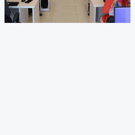
Konya Büyükşehir Belediyesi Meslek Edindirme
Kursları (KOMEK) ile Aile Sanat ve Eğitim
Merkezleri’nde (ASEM) yeni dönem kayıtları
başladı.
Konya Büyükşehir Belediye Başkanı Uğur
İbrahim Altay, KOMEK ve ASEM’in, yalnızca kurs
merkezleri değil; aynı zamanda hayatın farklı
alanlarına dokunan birer sosyal yaşam
merkezi olduğunu belirtti.
Kurslara katılmak isteyenleri başvuru