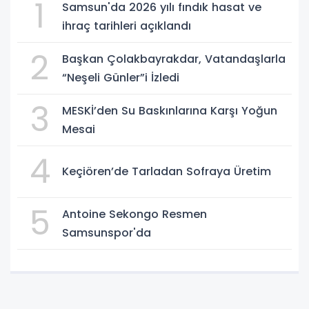
1
Samsun'da 2026 yılı fındık hasat ve
ihraç tarihleri açıklandı
2
Başkan Çolakbayrakdar, Vatandaşlarla
“Neşeli Günler”i İzledi
3
MESKİ’den Su Baskınlarına Karşı Yoğun
Mesai
4
Keçiören’de Tarladan Sofraya Üretim
5
Antoine Sekongo Resmen
Samsunspor'da