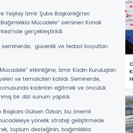
 ve Yeşilay İzmir Şube Başkanlığı’nın
le Bağımlılıkla Mücadele” semineri Konak
ezi’nde gerçekleştirildi.
ğı seminerde, güvenlik ve tedavi boyutları
C
a Mücadele” etkinliğine, İzmir Kadın Kuruluşları
K
yeleri ve temsilcileri katıldı. Seminerde,
H
i konusunda kadınları eğitmek ve öncülük
mış bir dizi sunum yapıldı.
nem Başkanı Gülsen Özkan, bu önemli
mücadeleye yönelik strateji geliştirmede
rek, toplum desteğinin, bağımlılıkla