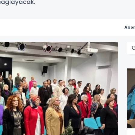
sağlayacak.
Abon
G