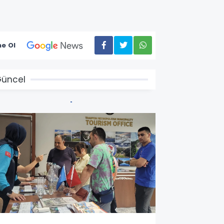
e Ol
üncel