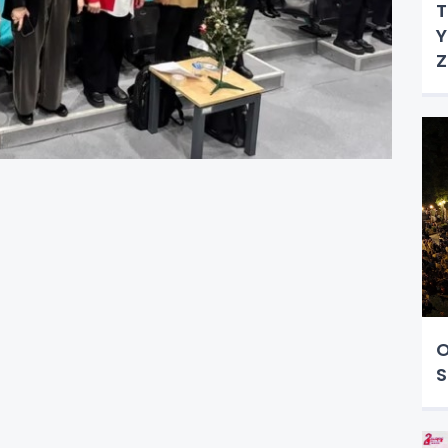
T
Y
Z
O
S