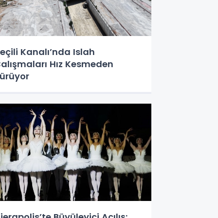
eçili Kanalı’nda Islah
alışmaları Hız Kesmeden
ürüyor
ierapolis’te Büyüleyici Açılış: