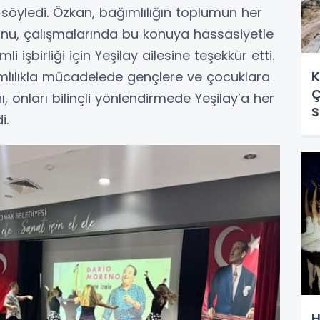
yledi. Özkan, bağımlılığın toplumun her
unu, çalışmalarında bu konuya hassasiyetle
i işbirliği için Yeşilay ailesine teşekkür etti.
K
mlılıkla mücadelede gençlere ve çocuklara
Ç
, onları bilinçli yönlendirmede Yeşilay’a her
S
i.
H