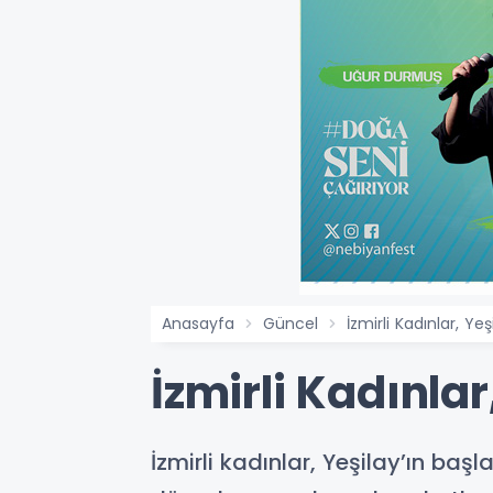
Anasayfa
Güncel
İzmirli Kadınlar, Ye
İzmirli Kadınla
İzmirli kadınlar, Yeşilay’ın baş