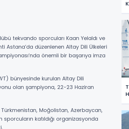
K
ulübü tekvando sporcuları Kaan Yelaldı ve
i Astana’da düzenlenen Altay Dili Ülkeleri
mpiyonası’nda önemli bir başarıya imza
 bünyesinde kurulan Altay Dili
T
asyonu olan şampiyona, 22-23 Haziran
H
n, Türkmenistan, Moğolistan, Azerbaycan,
 sporcuların katıldığı organizasyonda
i.