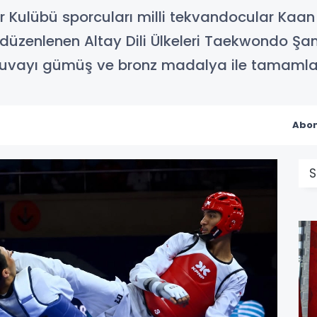
or Kulübü sporcuları milli tekvandocular Kaan
düzenlenen Altay Dili Ülkeleri Taekwondo Şa
urnuvayı gümüş ve bronz madalya ile tamamla
Abon
S