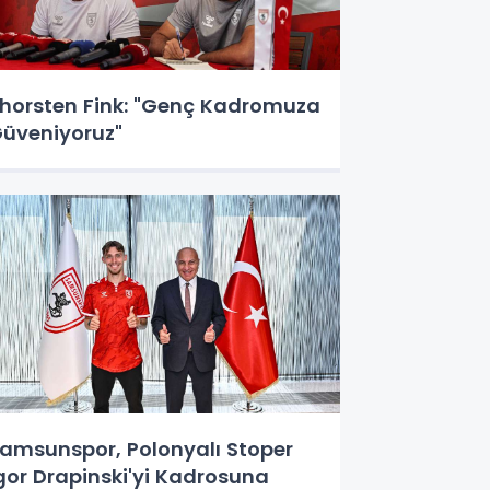
horsten Fink: "Genç Kadromuza
üveniyoruz"
amsunspor, Polonyalı Stoper
gor Drapinski'yi Kadrosuna