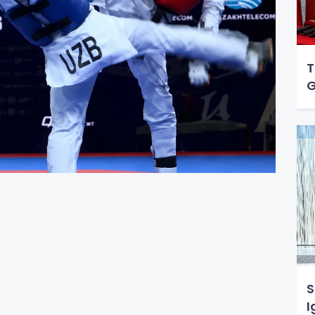
T
G
S
I