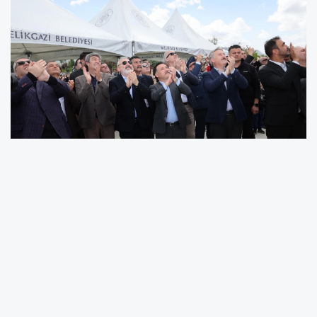
Havacılık ve gökyüzü tutkunlarını bir araya
getiren etkinlikte konuşan Kayseri Melikgazi
Belediye Başkanı Doç. Dr. Mustafa Palancıoğlu,
“Valiliğimiz ve Büyükşehir Belediyemiz başta
olmak üzere, Kocasinan, Talas Belediyemizle