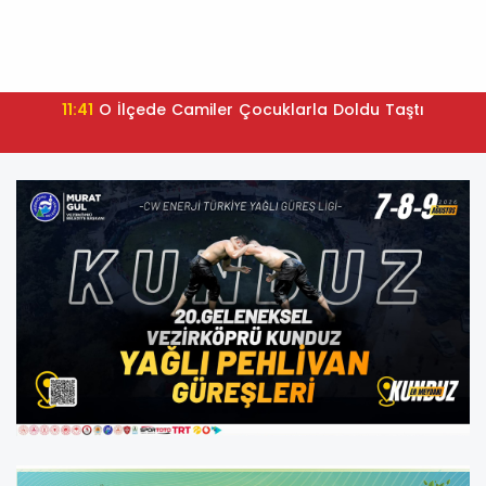
11:41
O İlçede Camiler Çocuklarla Doldu Taştı