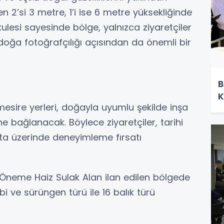
n 2’si 3 metre, 1’i ise 6 metre yüksekliğinde
esi sayesinde bölge, yalnızca ziyaretçiler
e doğa fotoğrafçılığı açısından da önemli bir
B
K
mesire yerleri, doğayla uyumlu şekilde inşa
ine bağlanacak. Böylece ziyaretçiler, tarihi
rota üzerinde deneyimleme fırsatı
 Öneme Haiz Sulak Alan ilan edilen bölgede
bi ve sürüngen türü ile 16 balık türü