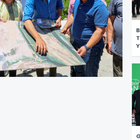
B
T
Y
G