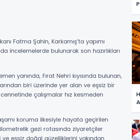
P
kanı Fatma Şahin, Karkamış’ta yapımı
 incelemelerde bulunarak son hazırlıkları
hemen yanında, Fırat Nehri kıyısında bulunan,
arından biri üzerinde yer alan ve eşsiz bir
H
ş cennetinde çalışmalar hız kesmeden
A
amı koruma ilkesiyle hayata geçirilen
lometrelik gezi rotasında ziyaretçiler
ni ve eşsiz doğal güzelliklerini yakından