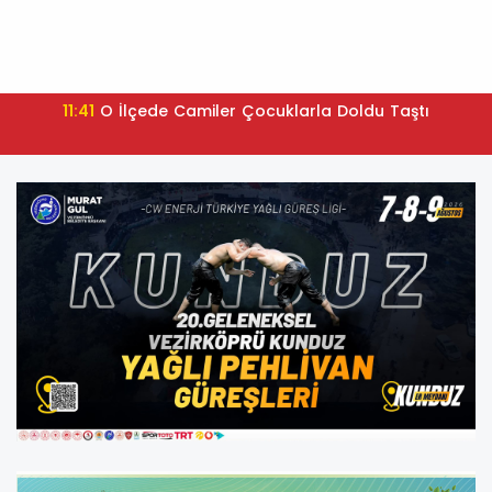
11:41
O İlçede Camiler Çocuklarla Doldu Taştı