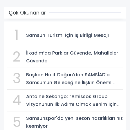
Çok Okunanlar
1
Samsun Turizmi İçin İş Birliği Mesajı
2
İlkadım’da Parklar Güvende, Mahalleler
Güvende
3
Başkan Halit Doğan’dan SAMSİAD’a
Samsun’un Geleceğine İlişkin Önemli
Müjdeler
4
Antoine Sekongo: “Amissos Group
Vizyonunun İlk Adımı Olmak Benim İçin
Çok Özel”
5
Samsunspor'da yeni sezon hazırlıkları hız
kesmiyor