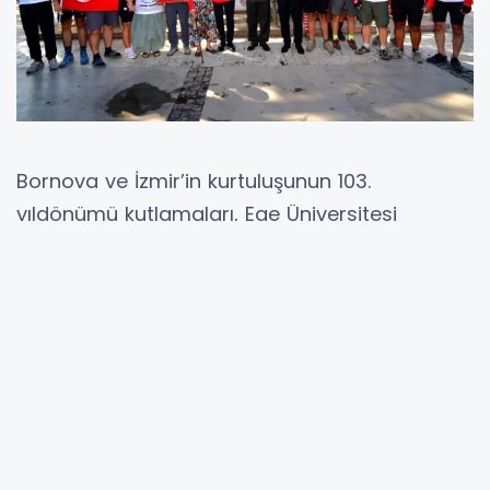
Bornova ve İzmir’in kurtuluşunun 103.
yıldönümü kutlamaları, Ege Üniversitesi
Hastanesi Kavşağı’ndaki 9 Eylül Şehitliği’nde
gerçekleştirildi. Bornova protokolü, gaziler ve
vatandaşların katılımıyla saygı duruşunda
bulunuldu, İstiklal Marşı okundu.
Bornova Kaymakamlığı Vekili Musa Sarı,
Garnizon Komutanı Tuğgeneral Tarık Demirci
ve Bornova Belediye Başkanı Ömer Eşki,