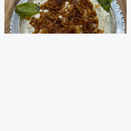
Kahta Kaymakamlığı’nın başvurusu üzerine 17
Şubat 2025’te başlayan süreç, 13 Mayıs 2026
tarihinde 1857 tescil numarasıyla sonuçlandı.
Böylece asırlardır sofralarda yer bulan bu
özgün lezzet, artık resmen koruma altına
alınmış oldu.