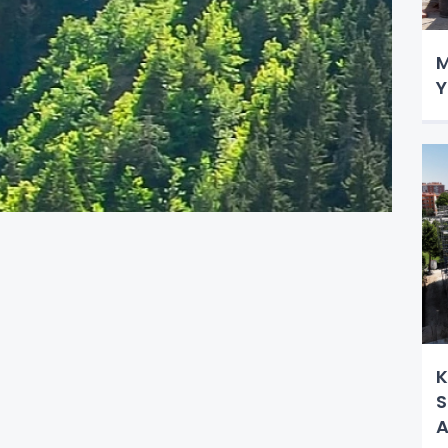
M
Y
K
S
A