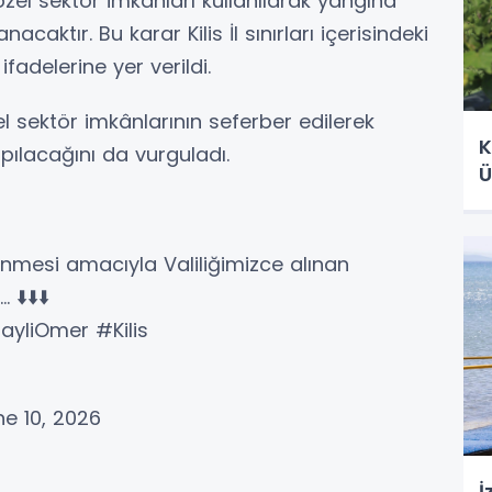
zel sektör imkânları kullanılarak yangına
caktır. Bu karar Kilis İl sınırları içerisindeki
fadelerine yer verildi.
el sektör imkânlarının seferber edilerek
K
pılacağını da vurguladı.
Ü
nmesi amacıyla Valiliğimizce alınan
⬇️⬇️⬇️
ayliOmer #Kilis
une 10, 2026
İ