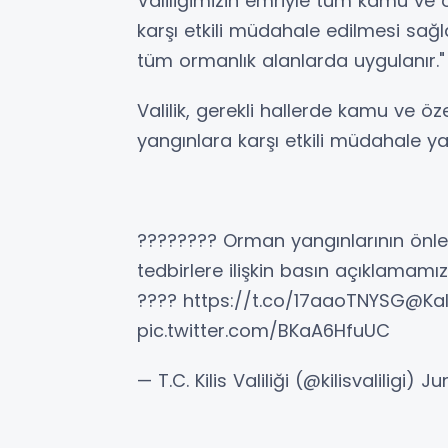
Valiliğimizin emriyle tüm kamu ve ö
karşı etkili müdahale edilmesi sağlana
tüm ormanlık alanlarda uygulanır." i
Valilik, gerekli hallerde kamu ve öz
yangınlara karşı etkili müdahale ya
???????? Orman yangınlarının önle
tedbirlere ilişkin basın açıklamamız… 
???? https://t.co/17aaoTNYSG@Kal
pic.twitter.com/BKaA6HfuUC
— T.C. Kilis Valiliği (@kilisvaliligi) J