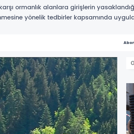
ne karşı ormanlık alanlara girişlerin yasaklandı
nmesine yönelik tedbirler kapsamında uygula
Abon
G