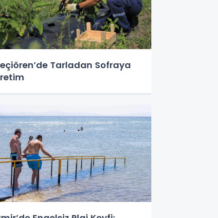
eçiören’de Tarladan Sofraya
retim
zmir’de Engelsiz Plaj Keyfi: