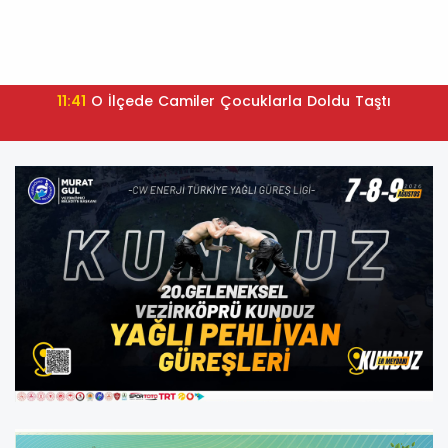
11:41
O İlçede Camiler Çocuklarla Doldu Taştı