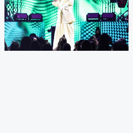
Doğulu KerkiSolfej organizasyonuyla
gerçekleşen konseri “Bumaya” şarkısıyla
başlatırken, devam eden dakikalarda kariyeri
boyunca hit olmuş “Ara Beni Lütfen” ve “Baş
Harfi Ben” şarkılarını seslendirerek, enerjisiyle
gecenin keyfini doruğa çıkaran Kenan Doğulu,
sevenlerine eğlence dolu anlar yaşattı.