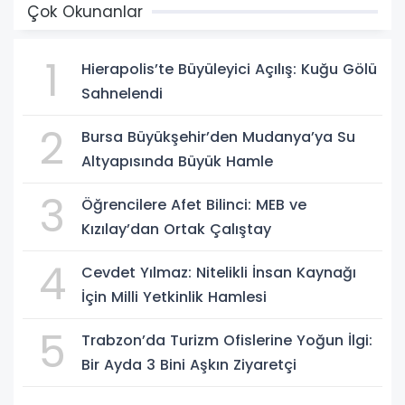
Çok Okunanlar
1
Hierapolis’te Büyüleyici Açılış: Kuğu Gölü
Sahnelendi
2
Bursa Büyükşehir’den Mudanya’ya Su
Altyapısında Büyük Hamle
3
Öğrencilere Afet Bilinci: MEB ve
Kızılay’dan Ortak Çalıştay
4
Cevdet Yılmaz: Nitelikli İnsan Kaynağı
İçin Milli Yetkinlik Hamlesi
5
Trabzon’da Turizm Ofislerine Yoğun İlgi:
Bir Ayda 3 Bini Aşkın Ziyaretçi