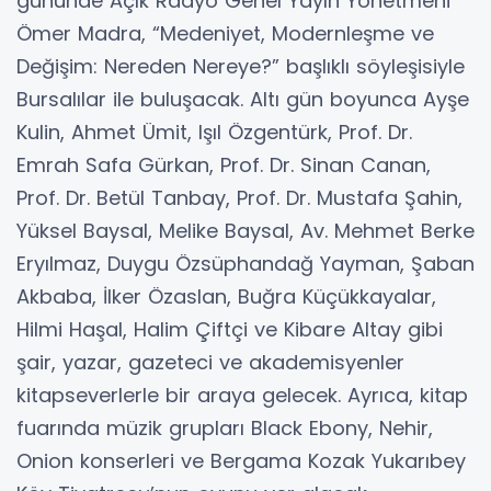
gününde Açık Radyo Genel Yayın Yönetmeni
Ömer Madra, “Medeniyet, Modernleşme ve
Değişim: Nereden Nereye?” başlıklı söyleşisiyle
Bursalılar ile buluşacak. Altı gün boyunca Ayşe
Kulin, Ahmet Ümit, Işıl Özgentürk, Prof. Dr.
Emrah Safa Gürkan, Prof. Dr. Sinan Canan,
Prof. Dr. Betül Tanbay, Prof. Dr. Mustafa Şahin,
Yüksel Baysal, Melike Baysal, Av. Mehmet Berke
Eryılmaz, Duygu Özsüphandağ Yayman, Şaban
Akbaba, İlker Özaslan, Buğra Küçükkayalar,
Hilmi Haşal, Halim Çiftçi ve Kibare Altay gibi
şair, yazar, gazeteci ve akademisyenler
kitapseverlerle bir araya gelecek. Ayrıca, kitap
fuarında müzik grupları Black Ebony, Nehir,
Onion konserleri ve Bergama Kozak Yukarıbey