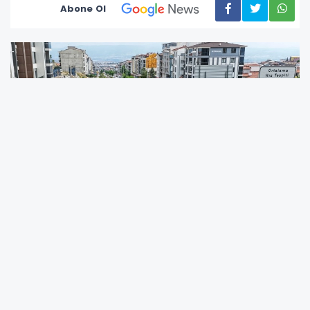
Abone Ol
Denizli Su ve Kanalizasyon İdaresi (DESKİ)
Genel Müdürlüğü, Merkezefendi ilçesinde