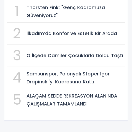
1
Thorsten Fink: "Genç Kadromuza
Güveniyoruz"
2
İlkadım’da Konfor ve Estetik Bir Arada
3
O İlçede Camiler Çocuklarla Doldu Taştı
4
Samsunspor, Polonyalı Stoper Igor
Drapinski'yi Kadrosuna Kattı
5
ALAÇAM SEDDE REKREASYON ALANINDA
ÇALIŞMALAR TAMAMLANDI