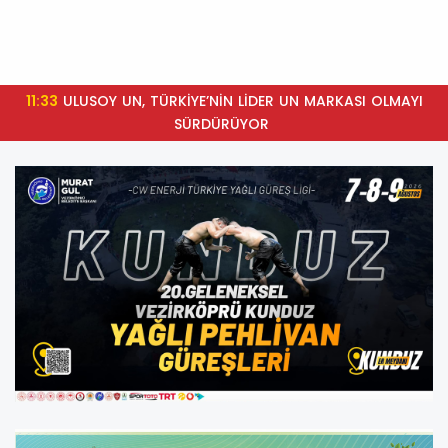
11:33
ULUSOY UN, TÜRKİYE’NİN LİDER UN MARKASI OLMAYI
SÜRDÜRÜYOR