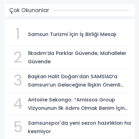
Çok Okunanlar
1
Samsun Turizmi İçin İş Birliği Mesajı
2
İlkadım’da Parklar Güvende, Mahalleler
Güvende
3
Başkan Halit Doğan’dan SAMSİAD’a
Samsun’un Geleceğine İlişkin Önemli
Müjdeler
4
Antoine Sekongo: “Amissos Group
Vizyonunun İlk Adımı Olmak Benim İçin
Çok Özel”
5
Samsunspor'da yeni sezon hazırlıkları hız
kesmiyor