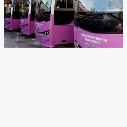
Büyükşehir Belediyesi Mali Hizmetler Dairesi
Başkanlığı Gelirler Şube Müdürlüğü tarafından
Hendek Hastane Özel Halk Otobüsü Hattı için 3
adet yeni tahsisli “J” plaka ve hat yeri
kiralama ihalesine çıkacak.
10 YIL SÜREYLE