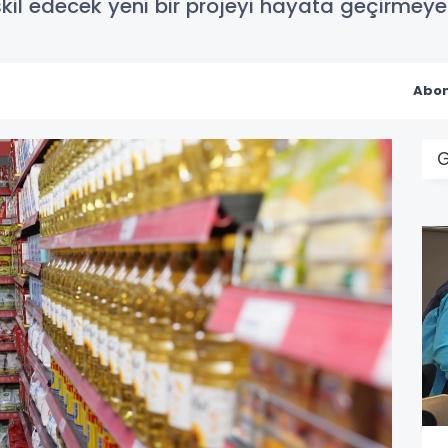
şkil edecek yeni bir projeyi hayata geçirmeye 
Abon
G