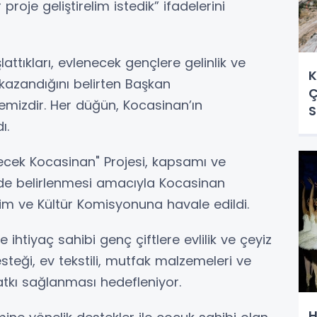
proje geliştirelim istedik” ifadelerini
lattıkları, evlenecek gençlere gelinlik ve
K
kazandığını belirten Başkan
Ç
lemizdir. Her düğün, Kocasinan’ın
S
ı.
ecek Kocasinan" Projesi, kapsamı ve
kilde belirlenmesi amacıyla Kocasinan
itim ve Kültür Komisyonuna havale edildi.
ihtiyaç sahibi genç çiftlere evlilik ve çeyiz
teği, ev tekstili, mutfak malzemeleri ve
atkı sağlanması hedefleniyor.
H