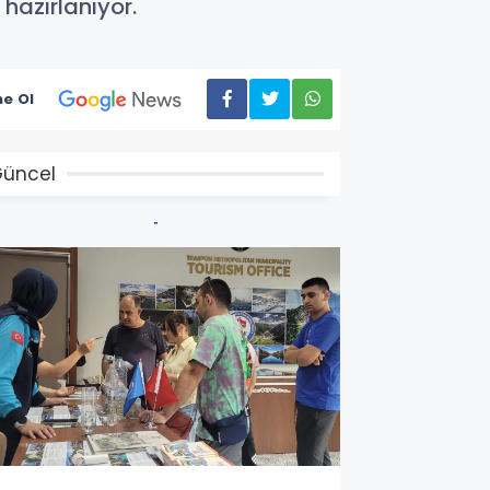
hazırlanıyor.
e Ol
üncel