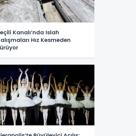
eçili Kanalı’nda Islah
alışmaları Hız Kesmeden
ürüyor
ierapolis’te Büyüleyici Açılış: