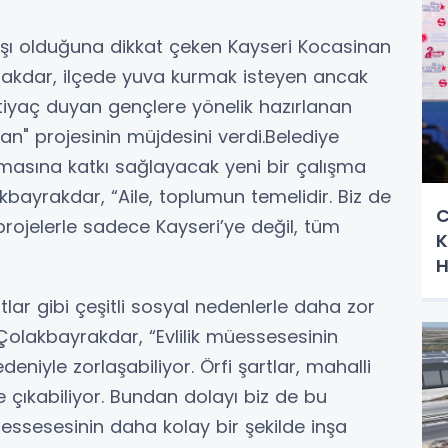
şı olduğuna dikkat çeken Kayseri Kocasinan
akdar, ilçede yuva kurmak isteyen ancak
htiyaç duyan gençlere yönelik hazırlanan
an" projesinin müjdesini verdi.Belediye
rmasına katkı sağlayacak yeni bir çalışma
akbayrakdar, “Aile, toplumun temelidir. Biz de
C
rojelerle sadece Kayseri’ye değil, tüm
K
H
tlar gibi çeşitli sosyal nedenlerle daha zor
 Çolakbayrakdar, “Evlilik müessesesinin
niyle zorlaşabiliyor. Örfi şartlar, mahalli
e çıkabiliyor. Bundan dolayı biz de bu
 müessesesinin daha kolay bir şekilde inşa