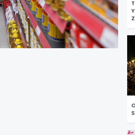
T
Y
Z
O
S