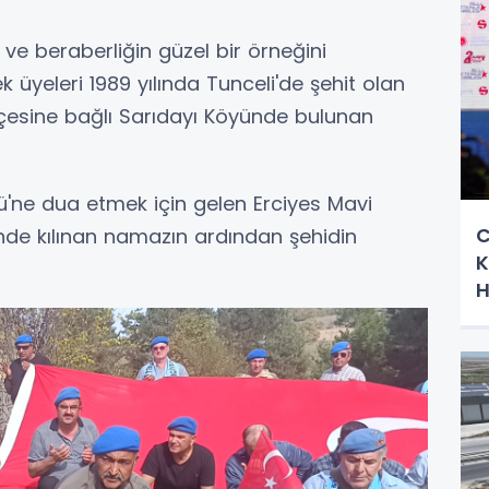
k ve beraberliğin güzel bir örneğini
yeleri 1989 yılında Tunceli'de şehit olan
 ilçesine bağlı Sarıdayı Köyünde bulunan
yü'ne dua etmek için gelen Erciyes Mavi
C
inde kılınan namazın ardından şehidin
K
H