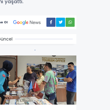
nı yaşattı.
e Ol
üncel