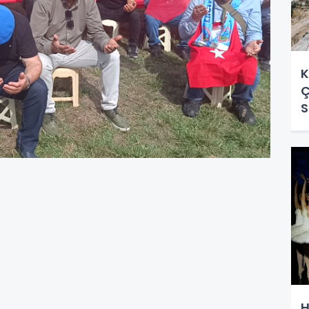
K
Ç
S
H