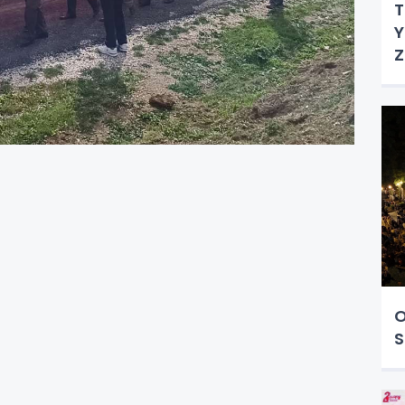
T
Y
Z
O
S