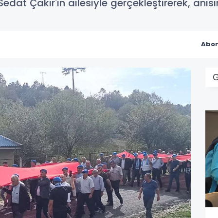
Sedat Çakır'ın ailesiyle gerçekleştirerek, anısı
Abon
G