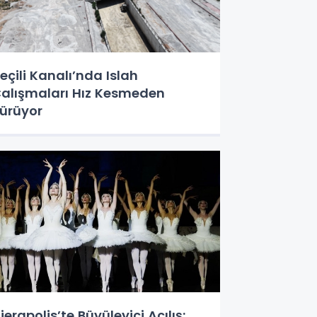
eçili Kanalı’nda Islah
alışmaları Hız Kesmeden
ürüyor
ierapolis’te Büyüleyici Açılış: