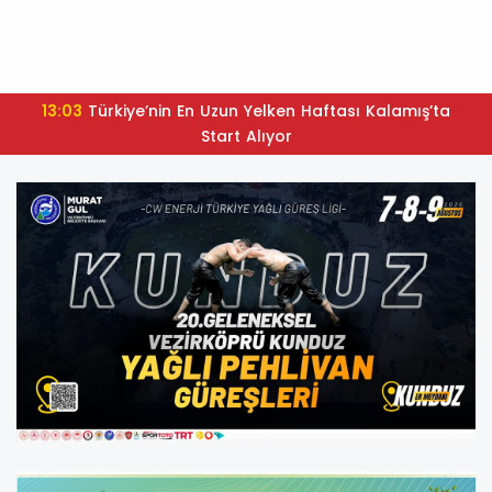
13:03
Türkiye’nin En Uzun Yelken Haftası Kalamış’ta
Start Alıyor