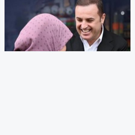
Göreve geldiği günden bu yana kent
yoksulluğu ile mücadele etmek amacıyla
birçok projeyi hayata geçiren Balıkesir
Büyükşehir Belediye Başkanı Ahmet Akın,
ülkenin içinde bulunduğu ekonomik sıkıntılar ve