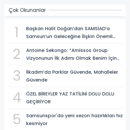
Çok Okunanlar
1
Başkan Halit Doğan’dan SAMSİAD’a
Samsun’un Geleceğine İlişkin Önemli
Müjdeler
2
Antoine Sekongo: “Amissos Group
Vizyonunun İlk Adımı Olmak Benim İçin
Çok Özel”
3
İlkadım’da Parklar Güvende, Mahalleler
Güvende
4
ÖZEL BİREYLER YAZ TATİLİNİ DOLU DOLU
GEÇİRİYOR
5
Samsunspor'da yeni sezon hazırlıkları hız
kesmiyor