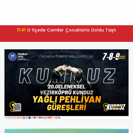
11:41
O İlçede Camiler Çocuklarla Doldu Taştı