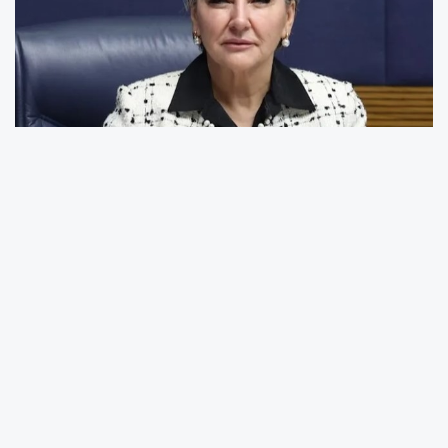
İstanbul Milletvekili Nimet Özdemir,
önergesinde kalıcı yaz saatinin sabah erken
saatlerde karanlıkta okula gitmek zorunda
kalan öğrencilerin sağlık, güvenlik ve akademik
başarılarını olumsuz etkilediğine dikkat çekti.
Kış aylarında günün geç aydınlanması