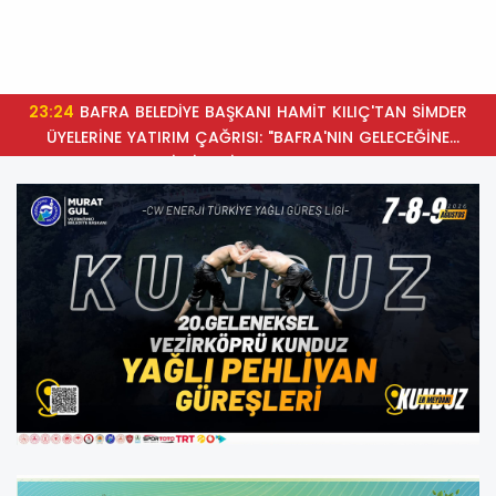
23:24
BAFRA BELEDİYE BAŞKANI HAMİT KILIÇ'TAN SİMDER
ÜYELERİNE YATIRIM ÇAĞRISI: "BAFRA'NIN GELECEĞİNE
BİRLİKTE İMZA ATALIM"