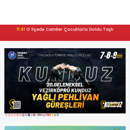
11:41
O İlçede Camiler Çocuklarla Doldu Taştı