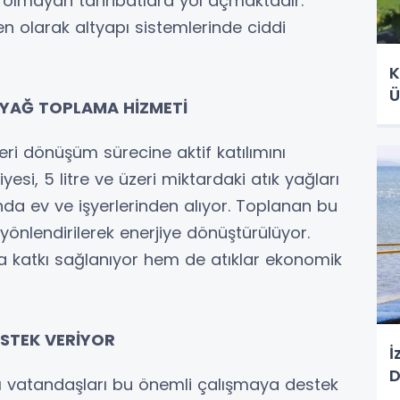
 olmayan tahribatlara yol açmaktadır.
 olarak altyapı sistemlerinde ciddi
K
Ü
K YAĞ TOPLAMA HİZMETİ
geri dönüşüm sürecine aktif katılımını
i, 5 litre ve üzeri miktardaki atık yağları
nda ev ve işyerlerinden alıyor. Toplanan bu
 yönlendirilerek enerjiye dönüştürülüyor.
katkı sağlanıyor hem de atıklar ekonomik
ESTEK VERİYOR
İ
D
lı vatandaşları bu önemli çalışmaya destek