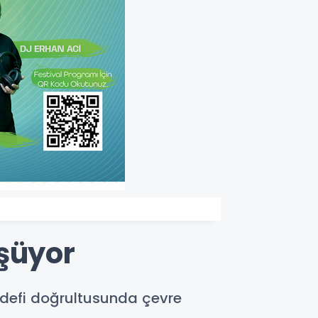
üşüyor
hedefi doğrultusunda çevre