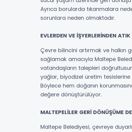
sucul yaşam üzerinde geri dönüşü
Ayrıca borularda tıkanmalara neden
sorunlara neden olmaktadır.
EVLERDEN VE İŞYERLERİNDEN ATI
Çevre bilincini artırmak ve halkın 
sağlamak amacıyla Maltepe Belediyes
vatandaşların talepleri doğrultusu
yağlar, biyodizel üretim tesislerine
Böylece hem doğanın korunmasına 
değere dönüştürülüyor.
MALTEPELİLER GERİ DÖNÜŞÜME D
Maltepe Belediyesi, çevreye duyar