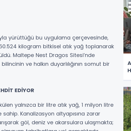
ığıyla yürüttüğü bu uygulama çerçevesinde,
a 50.524 kilogram bitkisel atık yağ toplanarak
rüldü. Maltepe Nest Dragos Sitesi’nde
A
ilincinin ve halkın duyarlılığının somut bir
H
EHDİT EDİYOR
len yalnızca bir litre atık yağ, 1 milyon litre
 sahip. Kanalizasyon altyapısına zarar
karışarak göl, deniz ve akarsulara ulaşmakta;