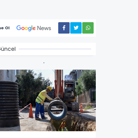
e Ol
üncel