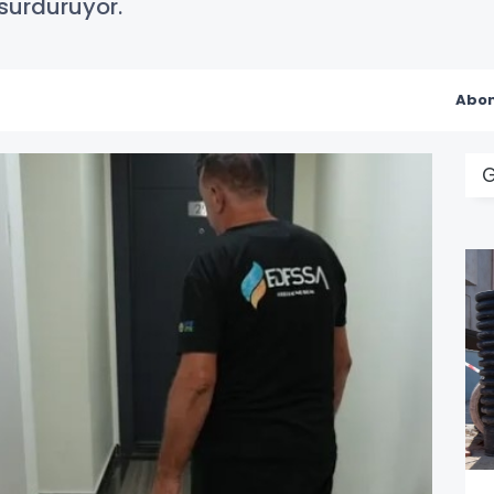
 sürdürüyor.
Abon
G