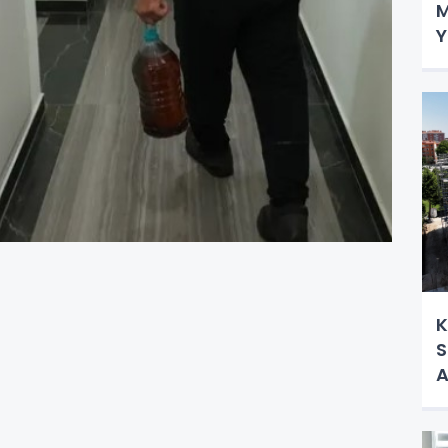
M
Y
K
S
A