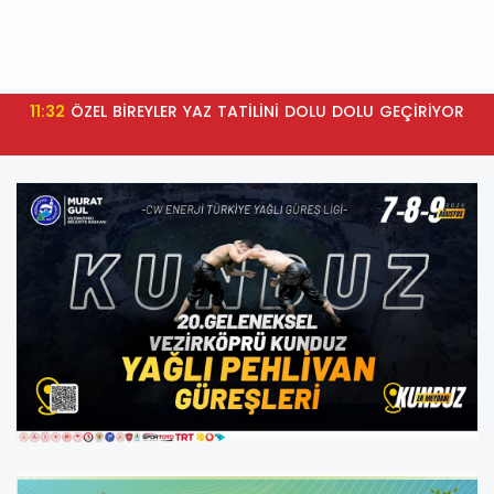
11:32
ÖZEL BİREYLER YAZ TATİLİNİ DOLU DOLU GEÇİRİYOR