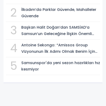
2
İlkadım’da Parklar Güvende, Mahalleler
Güvende
3
Başkan Halit Doğan’dan SAMSİAD’a
Samsun’un Geleceğine İlişkin Önemli
Müjdeler
4
Antoine Sekongo: “Amissos Group
Vizyonunun İlk Adımı Olmak Benim İçin
Çok Özel”
5
Samsunspor'da yeni sezon hazırlıkları hız
kesmiyor