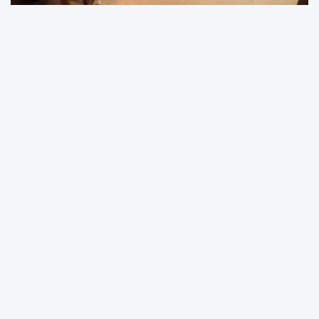
Büyükşehir Belediyesi Sosyal Hizmetler Daire
Başkanlığı Eğitim Hizmetleri Şube Müdürlüğü
bünyesinde bulunan
‘Aratos Matematik
Evi’
Tarsus’ta faaliyete başladı.
Tarsus merkez Şehitlertepesi Mahallesi Kasın
Ekenler Bulvarı üzerinde yer alan Aratos
Matematik Evi’nde müze ve atölye olmak
üzere iki ayrı bölüm yer alıyor.
İki kattan oluşan ve ortaokul öğrencilerinin
faydalanacağı
‘Aratos Matematik Evi’
nde
matematiğe olan ön yargıları kırmak ve
matematiğin mantığının daha iyi şekilde