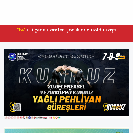
11:41
O İlçede Camiler Çocuklarla Doldu Taştı