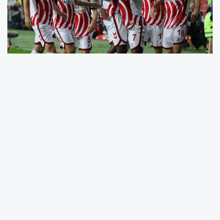
Samsun 19 Mayıs Stadyumu’nda oynanan
mücadeleye kırmızı-beyazlı ekibimiz; Okan
Kocuk, Logi Tómasson, Rick van Drongelen,
Ľubomír Šatka, Zeki Yavru, Antoine
Makoumbou, Anthony Musaba, Celil Yüksel,
Carlo Holse, Tanguy Coulibaly ve Marius