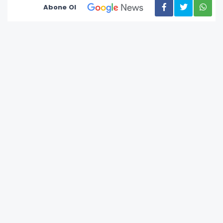
Abone Ol
Mersin'de Servet Tazegül Spor Salonu ile Seyfi
Alanya Spor Salonu’nda gerçekleşen ücretsiz