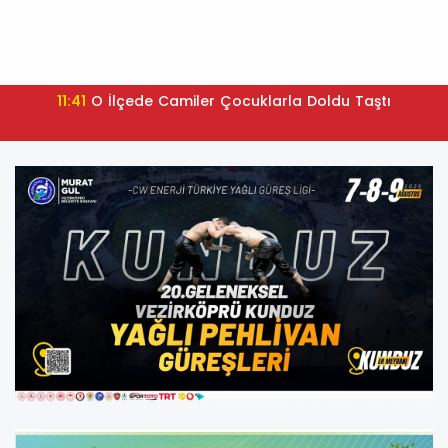
11:41
O İlçede Camiler Çocuklarla Doldu Taştı