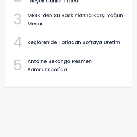
“Neşeli Günler”i İzledi
3
MESKİ’den Su Baskınlarına Karşı Yoğun
Mesai
4
Keçiören’de Tarladan Sofraya Üretim
5
Antoine Sekongo Resmen
Samsunspor'da