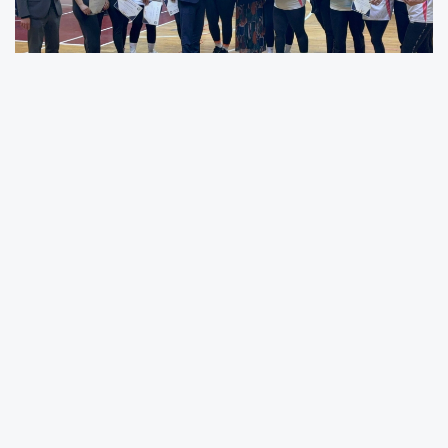
Okul-aile iş birliğini güçlendirmeyi, sağlıklı
yaşam alışkanlıklarını teşvik etmeyi ve ailelerin
eğitim süreçlerine aktif katılımını desteklemeyi
amaçlayan turnuva yoğun ilgi gördü.
8 okul takımının katılımıyla yaklaşık 2 ay süren
turnuva boyunca anneler hem sportif
rekabetin heyecanını yaşadı hem de
centilmence mücadele örneği sergiledi.