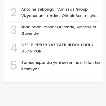
Müjdeler
2
Antoine Sekongo: “Amissos Group
Vizyonunun İlk Adımı Olmak Benim İçin
Çok Özel”
3
İlkadım’da Parklar Güvende, Mahalleler
Güvende
4
ÖZEL BİREYLER YAZ TATİLİNİ DOLU DOLU
GEÇİRİYOR
5
Samsunspor'da yeni sezon hazırlıkları hız
kesmiyor