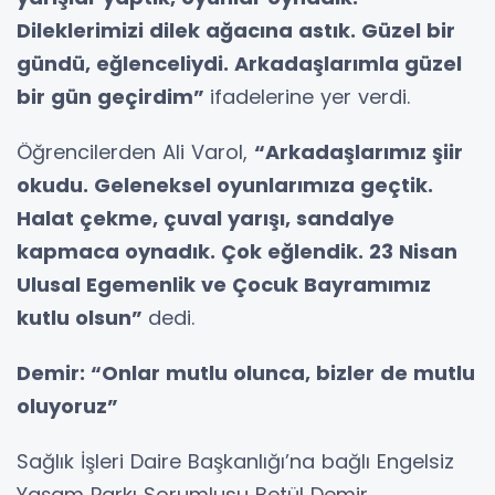
Dileklerimizi dilek ağacına astık. Güzel bir
gündü, eğlenceliydi. Arkadaşlarımla güzel
bir gün geçirdim”
ifadelerine yer verdi.
Öğrencilerden Ali Varol,
“Arkadaşlarımız şiir
okudu. Geleneksel oyunlarımıza geçtik.
Halat çekme, çuval yarışı, sandalye
kapmaca oynadık. Çok eğlendik. 23 Nisan
Ulusal Egemenlik ve Çocuk Bayramımız
kutlu olsun”
dedi.
Demir: “Onlar mutlu olunca, bizler de mutlu
oluyoruz”
Sağlık İşleri Daire Başkanlığı’na bağlı Engelsiz
Yaşam Parkı Sorumlusu Betül Demir,