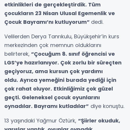
etkinlikleri de gerçekleştirdik. Tüm
çocukların 23 Nisan Ulusal Egemenlik ve
Çocuk Bayramı’nı kutluyorum”
dedi.
Velilerden Derya Tanrıkulu,
Büyükşehir’in kurs
merkezinden çok memnun olduklarını
belirterek,
“Çocuğum 8. sınıf öğrencisi ve
LGS’ye hazırlanıyor. Çok zorlu bir süreçten
geçiyoruz, ama kursun çok yardımı
oldu.
Ayrıca yemeğini burada yediği için
çok rahat oluyor.
Etkinliğimiz çok güzel
geçti. Geleneksel çocuk oyunlarını
oynadılar. Bayramı kutladılar”
diye konuştu.
13 yaşındaki Yağmur Öztürk,
“Şiirler okuduk,
yarışlar yaptık, oyunlar oynadık.