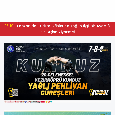
13:10
Trabzon’da Turizm Ofislerine Yoğun İlgi: Bir Ayda 3
Bini Aşkın Ziyaretçi