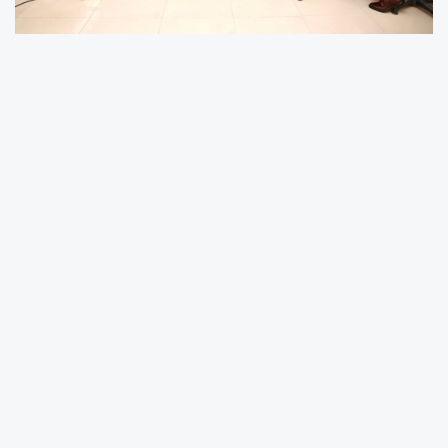
Ziyaret sırasında, belediye öncülüğünde Sıcak
Çermik Bölgesi’ne yapılması planlanan otel
projesine dair öğrenciler tarafından
hazırlanan tasarımlar Başkan Uzun’a sunuldu.
Başkan Uzun ve Başkan Yardımcısı Erhan Acar,
genç mimarların sunduğu projeleri büyük bir
dikkatle inceledi ve projeleri takdir etti. Başkan
Uzun, “Gençlerimizin yenilikçi fikirleri bizlere
ilham veriyor. Bu projelerle yalnızca bir otel
değil, bölgenin çehresini değiştirecek, turizm
potansiyelini artıracak modern ve işlevsel bir
tesis kazandırmayı hedefliyoruz.” diyerek,