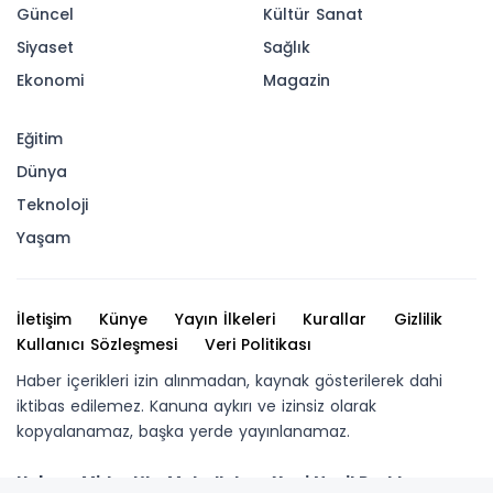
Güncel
Kültür Sanat
Siyaset
Sağlık
Ekonomi
Magazin
Eğitim
Dünya
Teknoloji
Yaşam
İletişim
Künye
Yayın İlkeleri
Kurallar
Gizlilik
Kullanıcı Sözleşmesi
Veri Politikası
Haber içerikleri izin alınmadan, kaynak gösterilerek dahi
iktibas edilemez. Kanuna aykırı ve izinsiz olarak
kopyalanamaz, başka yerde yayınlanamaz.
Haber : Midyat’ta Mahallelere Yeni Nesil Parklar