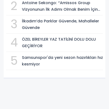
2
Antoine Sekongo: “Amissos Group
Vizyonunun İlk Adımı Olmak Benim İçin
Çok Özel”
3
İlkadım’da Parklar Güvende, Mahalleler
Güvende
4
ÖZEL BİREYLER YAZ TATİLİNİ DOLU DOLU
GEÇİRİYOR
5
Samsunspor'da yeni sezon hazırlıkları hız
kesmiyor