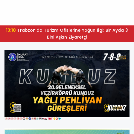
13:10
Trabzon’da Turizm Ofislerine Yoğun İlgi: Bir Ayda 3
Bini Aşkın Ziyaretçi