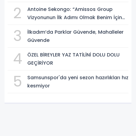
Müjdeler
2
Antoine Sekongo: “Amissos Group
Vizyonunun İlk Adımı Olmak Benim İçin
Çok Özel”
3
İlkadım’da Parklar Güvende, Mahalleler
Güvende
4
ÖZEL BİREYLER YAZ TATİLİNİ DOLU DOLU
GEÇİRİYOR
5
Samsunspor'da yeni sezon hazırlıkları hız
kesmiyor