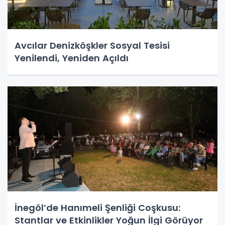
Avcılar Denizköşkler Sosyal Tesisi
Yenilendi, Yeniden Açıldı
İnegöl’de Hanımeli Şenliği Coşkusu:
Stantlar ve Etkinlikler Yoğun İlgi Görüyor