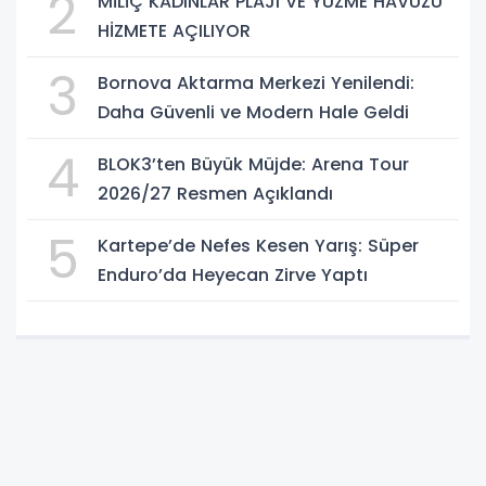
2
MİLİÇ KADINLAR PLAJI VE YÜZME HAVUZU
HİZMETE AÇILIYOR
3
Bornova Aktarma Merkezi Yenilendi:
Daha Güvenli ve Modern Hale Geldi
4
BLOK3’ten Büyük Müjde: Arena Tour
2026/27 Resmen Açıklandı
5
Kartepe’de Nefes Kesen Yarış: Süper
Enduro’da Heyecan Zirve Yaptı