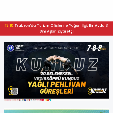
13:10
Trabzon’da Turizm Ofislerine Yoğun İlgi: Bir Ayda 3
Bini Aşkın Ziyaretçi