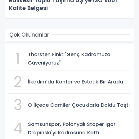
Balıkesir Toplu Taşıma AŞ’ye ISO 9001
Kalite Belgesi
Çok Okunanlar
1
Thorsten Fink: "Genç Kadromuza
Güveniyoruz"
2
İlkadım’da Konfor ve Estetik Bir Arada
3
O İlçede Camiler Çocuklarla Doldu Taştı
4
Samsunspor, Polonyalı Stoper Igor
Drapinski'yi Kadrosuna Kattı