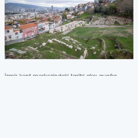
İzmir kent merkezindeki tarihi aksı ayağa
kaldırarak turizme kazandırmayı hedefleyen
İzmir Büyükşehir Belediyesi Smyrna Antik Kenti
kazılarına da büyük destek veriyor. 2025-2027
yılları arasında kazıya toplam 34,5 milyon lira
kaynak ayırmayı hedefleyen İzmir Büyükşehir
Belediyesi, kent sınırları içindeki birçok kazı