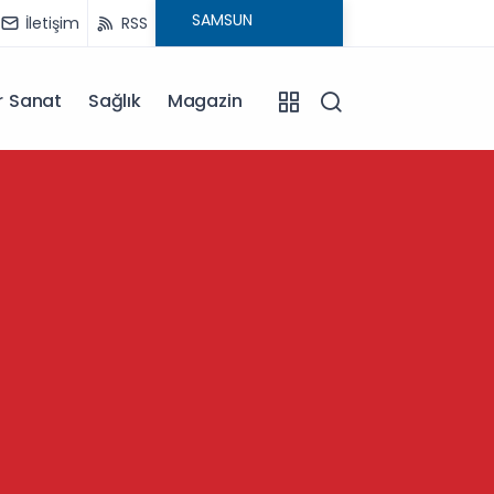
İletişim
RSS
r Sanat
Sağlık
Magazin
13:57
Kütahy