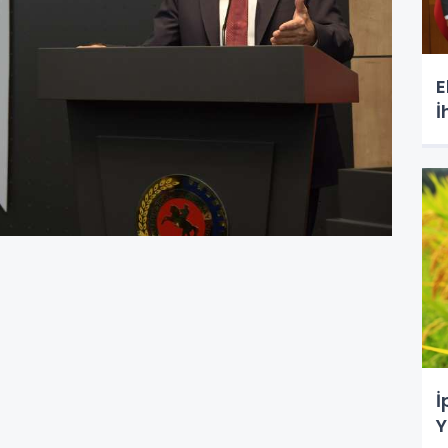
E
İ
İ
Y