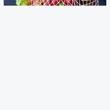
İstanbul'un Bakırköy ilçesinde yerel belediyenin
emeklilere pazar desteği başvuruları başladı.
Bakırköy Belediye Başkanı Doç. Dr. Ayşegül
Ovalıoğlu, sosyal belediyecilik ilkesi
kapsamında ihtiyaç sahiplerine yardımların
devam edeceğini ifade etti.
Ağır ekonomik krizin yarattığı zorlukları,
yaşantımızın her alanında hissettiklerini
kaydeden Başkan Doç. Dr. Ovalıoğlu, "Bu