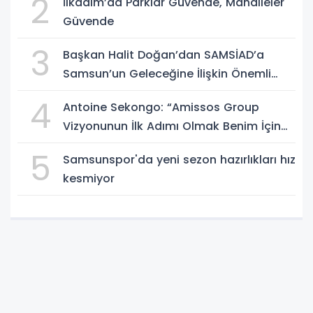
2
İlkadım’da Parklar Güvende, Mahalleler
Güvende
3
Başkan Halit Doğan’dan SAMSİAD’a
Samsun’un Geleceğine İlişkin Önemli
Müjdeler
4
Antoine Sekongo: “Amissos Group
Vizyonunun İlk Adımı Olmak Benim İçin
Çok Özel”
5
Samsunspor'da yeni sezon hazırlıkları hız
kesmiyor