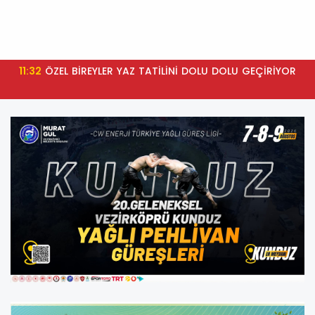
11:32
ÖZEL BİREYLER YAZ TATİLİNİ DOLU DOLU GEÇİRİYOR