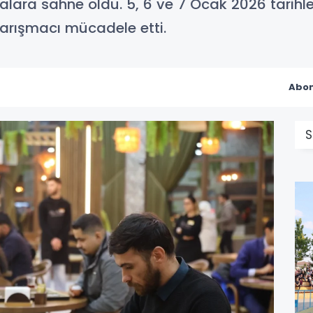
alara sahne oldu. 5, 6 ve 7 Ocak 2026 tarihle
rışmacı mücadele etti.
Abon
S