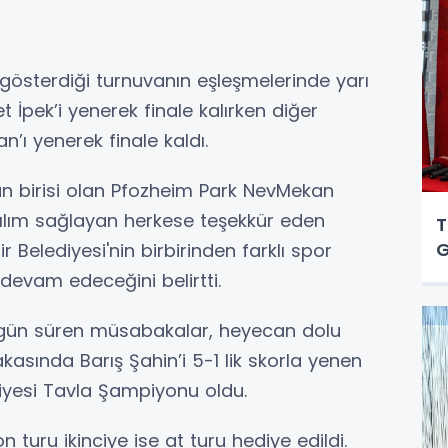
 gösterdiği turnuvanın eşleşmelerinde yarı
İpek’i yenerek finale kalırken diğer
’ı yenerek finale kaldı.
n birisi olan Pfozheim Park NevMekan
ılım sağlayan herkese teşekkür eden
T
G
 Belediyesi'nin birbirinden farklı spor
 devam edeceğini belirtti.
4 gün süren müsabakalar, heyecan dolu
asında Barış Şahin’i 5-1 lik skorla yenen
iyesi Tavla Şampiyonu oldu.
 turu ikinciye ise at turu hediye edildi.