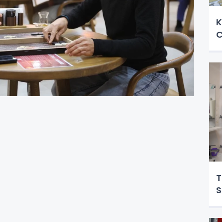
K
C
T
S