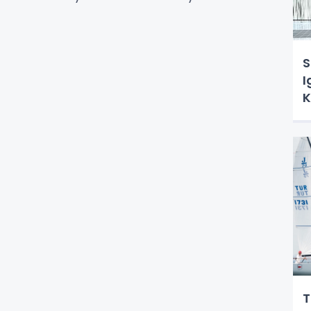
S
I
K
T