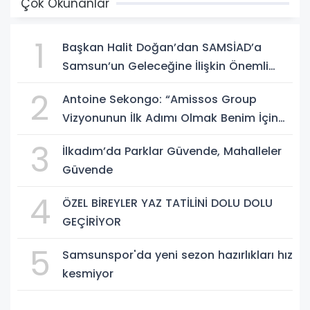
Çok Okunanlar
1
Başkan Halit Doğan’dan SAMSİAD’a
Samsun’un Geleceğine İlişkin Önemli
Müjdeler
2
Antoine Sekongo: “Amissos Group
Vizyonunun İlk Adımı Olmak Benim İçin
Çok Özel”
3
İlkadım’da Parklar Güvende, Mahalleler
Güvende
4
ÖZEL BİREYLER YAZ TATİLİNİ DOLU DOLU
GEÇİRİYOR
5
Samsunspor'da yeni sezon hazırlıkları hız
kesmiyor