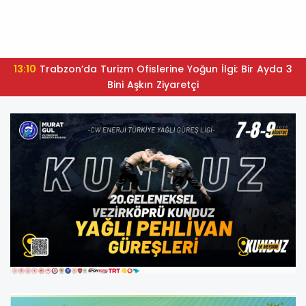
13:10
Trabzon’da Turizm Ofislerine Yoğun İlgi: Bir Ayda 3
Bini Aşkın Ziyaretçi