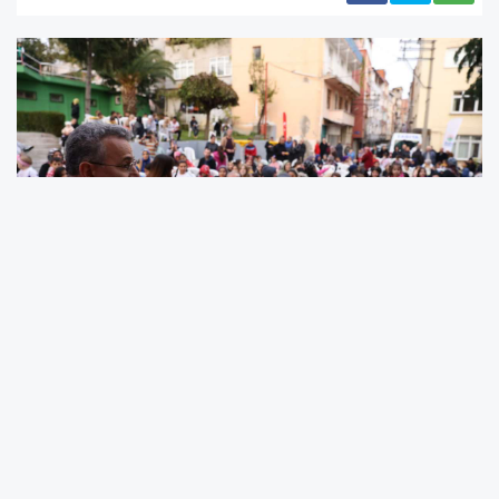
İlkadım Belediyesi tarafından kurulan sahnede
Karagöz ve Hacivat orta oyunu ile başlayan
programda, kurulan dev ekranda çocuklar için