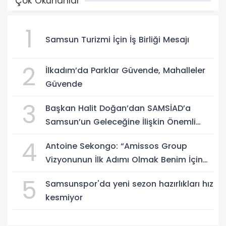
Çok Okunanlar
1
Samsun Turizmi İçin İş Birliği Mesajı
2
İlkadım’da Parklar Güvende, Mahalleler
Güvende
3
Başkan Halit Doğan’dan SAMSİAD’a
Samsun’un Geleceğine İlişkin Önemli
Müjdeler
4
Antoine Sekongo: “Amissos Group
Vizyonunun İlk Adımı Olmak Benim İçin
Çok Özel”
5
Samsunspor'da yeni sezon hazırlıkları hız
kesmiyor