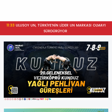
11:33
ULUSOY UN, TÜRKİYE’NİN LİDER UN MARKASI OLMAYI
SÜRDÜRÜYOR