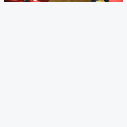
Akdeniz Şefler Kulübü Derneği önderliğinde
düzenlenen organizasyon; üç gün boyunca
farklı ülkelerden şefleri, miksologları, sektör
profesyonellerini ve gastronomi tutkunlarını
Antalya’da buluşturacak.
Aralarında gastronomi öğrencilerinin, usta
şeflerin ve ülke takımlarının bulunduğu
toplamda 1292 yarışmacının yer alacağı
organizasyon, yetenekli şefleri ve yaratıcı
miksologları bir araya getirecek.
Ulusal ve uluslararası şefleri buluşturacak
GastroAntalya, gastronomi sanatlarının tüm