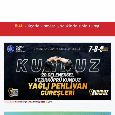
11:41
O İlçede Camiler Çocuklarla Doldu Taştı