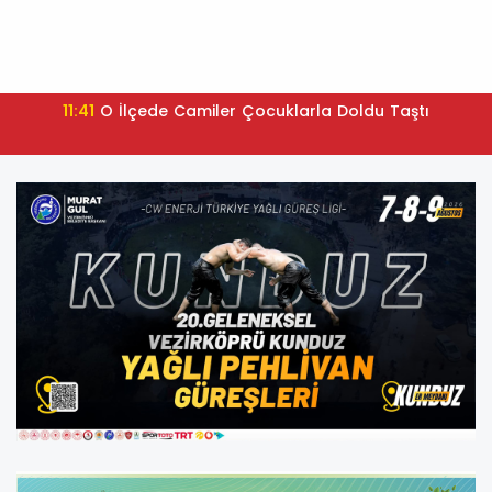
11:41
O İlçede Camiler Çocuklarla Doldu Taştı