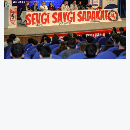
OMÜ ev sahipliğinde gerçekleştirilen programa
Samsunspor Başkanvekili Veysel Bilen, Futbol
Direktörü Fuat Çapa, Teknik Direktör Thorsten
Fink, futbolcular Rick van Drongelen ile Olivier
Ntcham’ın yanı sıra Basın İletişim Müdürü
Salim Yıldız ve Kulüp Tercümanı İlker Yasin
Yücetaş katıldı.