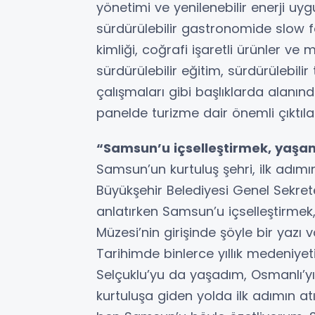
yönetimi ve yenilenebilir enerji uyg
sürdürülebilir gastronomide slow f
kimliği, coğrafi işaretli ürünler 
sürdürülebilir eğitim, sürdürülebili
çalışmaları gibi başlıklarda alanın
panelde turizme dair önemli çıktıla
“Samsun’u içselleştirmek, yaş
Samsun’un kurtuluş şehri, ilk adı
Büyükşehir Belediyesi Genel Sekr
anlatırken Samsun’u içselleştirme
Müzesi’nin girişinde şöyle bir yaz
Tarihimde binlerce yıllık medeniyet
Selçuklu’yu da yaşadım, Osmanlı’y
kurtuluşa giden yolda ilk adımın at