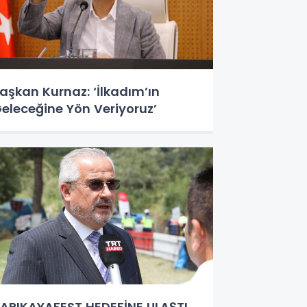
aşkan Kurnaz: ‘İlkadım’ın
eleceğine Yön Veriyoruz’
APIKAYAFEST HEDEFİNE ULAŞTI