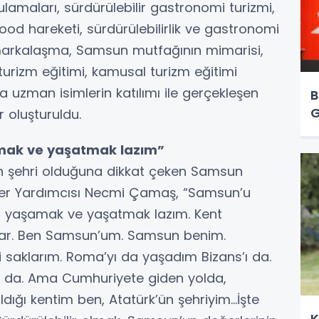
ulamaları, sürdürülebilir gastronomi turizmi,
ood hareketi, sürdürülebilirlik ve gastronomi
ve markalaşma, Samsun mutfağının mimarisi,
r turizm eğitimi, kamusal turizm eğitimi
da uzman isimlerin katılımı ile gerçekleşen
B
G
r oluşturuldu.
amak ve yaşatmak lazım”
mın şehri olduğuna dikkat çeken Samsun
eter Yardımcısı Necmi Çamaş, “Samsun’u
k, yaşamak ve yaşatmak lazım. Kent
ı var. Ben Samsun’um. Samsun benim.
i saklarım. Roma’yı da yaşadım Bizans’ı da.
ı da. Ama Cumhuriyete giden yolda,
ıldığı kentim ben, Atatürk’ün şehriyim…İşte
K