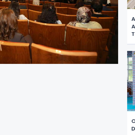
A
A
O
D