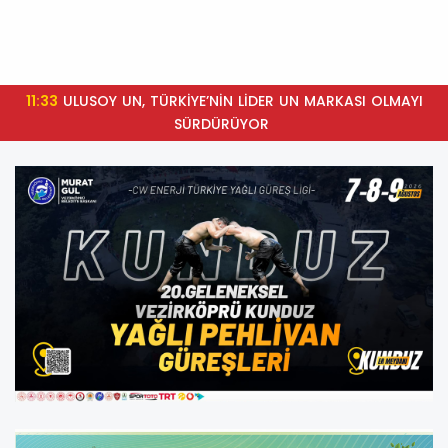
11:33
ULUSOY UN, TÜRKİYE’NİN LİDER UN MARKASI OLMAYI
SÜRDÜRÜYOR