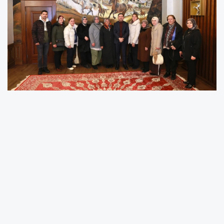
Sosyal Belediyecilik anlayışıyla tamamen halk
odaklı bir yönetim sistemiyle çalışmalarını
kentin her noktasında 7/24 esasına dayalı
sürdüren Nevşehir Belediye Başkanı Rasim Arı,
gerçekleştirilen buluşma etkinliğinde
vatandaşlarla bir araya geldi. Belediye
binasında düzenlenen etkinlikte vatandaşlar,
Belediye Başkanı’na sorunlarını bire bir iletme