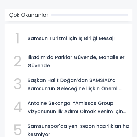
Çok Okunanlar
1
Samsun Turizmi İçin İş Birliği Mesajı
2
İlkadım’da Parklar Güvende, Mahalleler
Güvende
3
Başkan Halit Doğan’dan SAMSİAD’a
Samsun’un Geleceğine İlişkin Önemli
Müjdeler
4
Antoine Sekongo: “Amissos Group
Vizyonunun İlk Adımı Olmak Benim İçin
Çok Özel”
5
Samsunspor'da yeni sezon hazırlıkları hız
kesmiyor